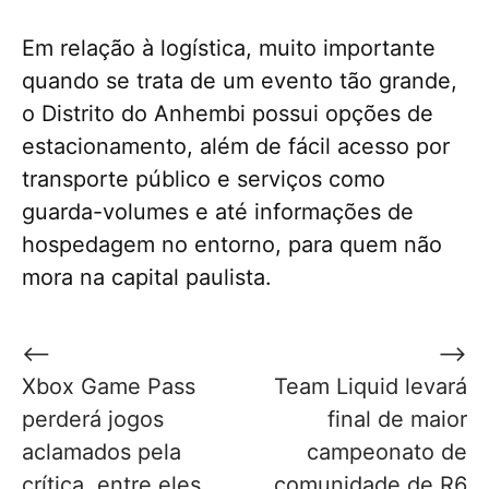
Em relação à logística, muito importante
quando se trata de um evento tão grande,
o Distrito do Anhembi possui opções de
estacionamento, além de fácil acesso por
transporte público e serviços como
guarda-volumes e até informações de
hospedagem no entorno, para quem não
mora na capital paulista.
Navegação
⟵
⟶
de
Xbox Game Pass
Team Liquid levará
Post
perderá jogos
final de maior
aclamados pela
campeonato de
crítica, entre eles
comunidade de R6