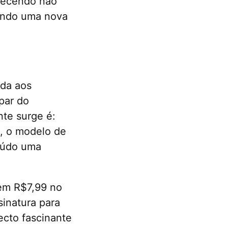
lecendo não
ando uma nova
nda aos
ipar do
te surge é:
 o modelo de
eúdo uma
em R$7,99 no
inatura para
ecto fascinante