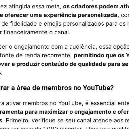
ez atingida essa meta,
os criadores podem ati
 e oferecer uma experiência personalizada
, c
s de fidelidade e emojis personalizados para o
r financeiramente o canal.
cer o engajamento com a audiência, essa opção 
fonte de renda recorrente,
permitindo que os 
ovar e produzir conteúdo de qualidade para s
.
rar a área de membros no YouTube?
ra ativar membros no YouTube, é essencial en
erramenta para maximizar o engajamento e ofer
s
. Primeiro, verifique se seu canal atende aos r
como ter mais de 1.000 inscritos. Uma vez quali