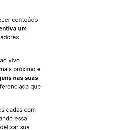
ecer conteúdo
entiva um
tadores
 ao vivo
 mais próximo e
gens nas suas
iferenciada que
os dadas com
zando essa
delizar sua