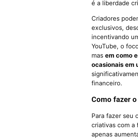
é a liberdade cr
Criadores podem
exclusivos, des
incentivando um
YouTube, o foc
mas
em como es
ocasionais em 
significativame
financeiro.
Como fazer o
Para fazer seu 
criativas com a
apenas aumenta 