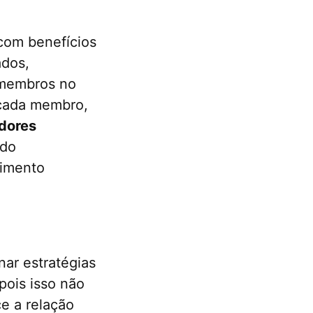
 com benefícios
ados,
 membros no
 cada membro,
dores
ndo
cimento
ar estratégias
pois isso não
e a relação