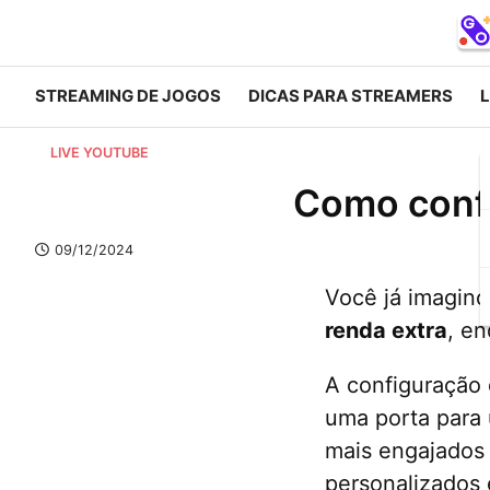
STREAMING DE JOGOS
DICAS PARA STREAMERS
L
LIVE YOUTUBE
Como confi
09/12/2024
Você já imagin
renda extra
, e
A configuração
uma porta para
mais engajados 
personalizados