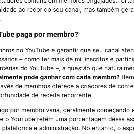
ctadores comuns em membros engajados, forta
idade ao redor do seu canal, mas também ger
.
Tube paga por membro?
bros no YouTube e garantir que seu canal ate
sários – como ter mais de mil inscritos e partic
cerias do YouTube –, a questão que naturalmen
ealmente pode ganhar com cada membro?
Bem,
ravés de membros oferece a criadores de cont
ortunidade de receita recorrente.
pago por membro varia, geralmente começando 
que o YouTube retém uma porcentagem dessa ass
e plataforma e administração. No entanto, o asp