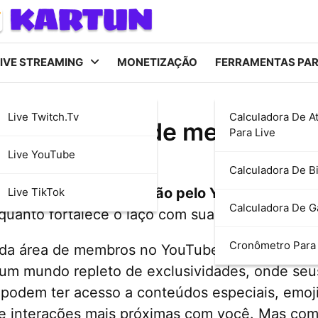
IVE STREAMING
MONETIZAÇÃO
FERRAMENTAS PA
Live Twitch.tv
Calculadora De A
gurar a área de membros 
Para Live
Live YouTube
Calculadora De Bi
ou
transformar sua paixão pelo YouTube em um
Live TikTok
Calculadora De 
nquanto fortalece o laço com sua comunidade de
Cronômetro Para 
 da área de membros no YouTube promete exata
 um mundo repleto de exclusividades, onde seu
podem ter acesso a conteúdos especiais, emoj
 e interações mais próximas com você. Mas com