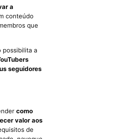
var a
om conteúdo
s membros que
possibilita a
YouTubers
eus seguidores
tender
como
ecer valor aos
equisitos de
ficado, navegue