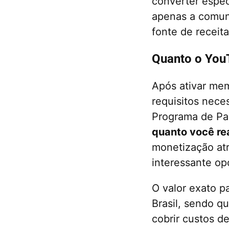
converter espe
apenas a comun
fonte de receita
Quanto o You
Após ativar mem
requisitos neces
Programa de Par
quanto você r
monetização at
interessante op
O valor exato 
Brasil, sendo 
cobrir custos d