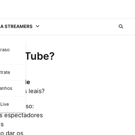
RA STREAMERS
traso
no YouTube?
trate
a fonte de
Ganhos
 fãs mais leais?
Live
mente isso:
s espectadores
is
o dar os