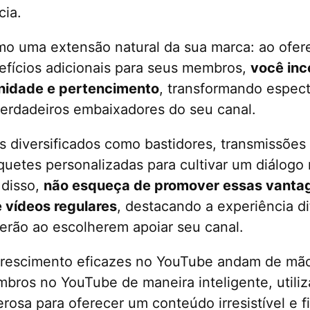
cia.
mo uma extensão natural da sua marca: ao ofer
efícios adicionais para seus membros,
você inc
nidade e pertencimento
, transformando espec
erdadeiros embaixadores do seu canal.
s diversificados como bastidores, transmissões
quetes personalizadas para cultivar um diálogo
 disso,
não esqueça de promover essas vanta
e vídeos regulares
, destacando a experiência d
rão ao escolherem apoiar seu canal.
 crescimento eficazes no YouTube andam de mã
mbros no YouTube de maneira inteligente, utili
rosa para oferecer um conteúdo irresistível e fi