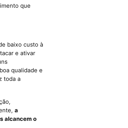
scimento que
de baixo custo à
acar e ativar
uns
 boa qualidade e
z toda a
ção,
mente,
a
os alcancem o