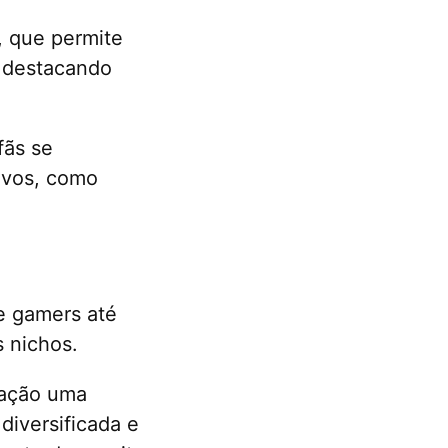
, que permite
, destacando
fãs se
ivos, como
e gamers até
s nichos.
oação uma
diversificada e