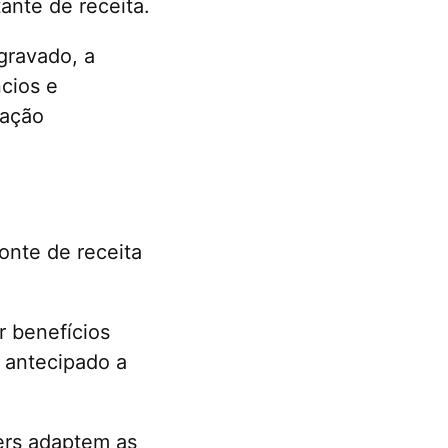
ante de receita.
gravado, a
cios e
zação
onte de receita
r benefícios
 antecipado a
mers adaptem as