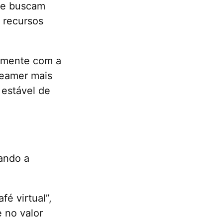
que buscam
s recursos
amente com a
reamer mais
 estável de
tando a
é virtual”,
 no valor