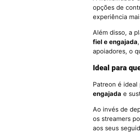
opções de contr
experiência ma
Além disso, a 
fiel e engajada
apoiadores, o q
Ideal para q
Patreon é ideal
engajada
e sust
Ao invés de de
os streamers po
aos seus seguid