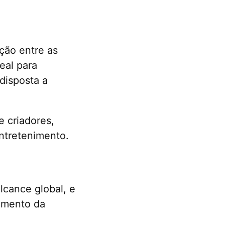
ção entre as
eal para
disposta a
e criadores,
ntretenimento.
lcance global, e
jamento da