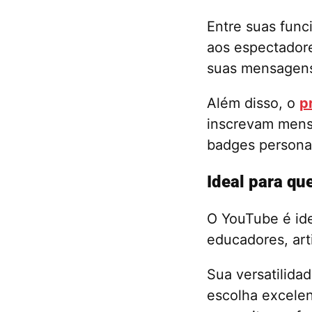
Entre suas func
aos espectadore
suas mensagens 
Além disso, o
p
inscrevam mens
badges personal
Ideal para q
O YouTube é id
educadores, arti
Sua versatilida
escolha excelen