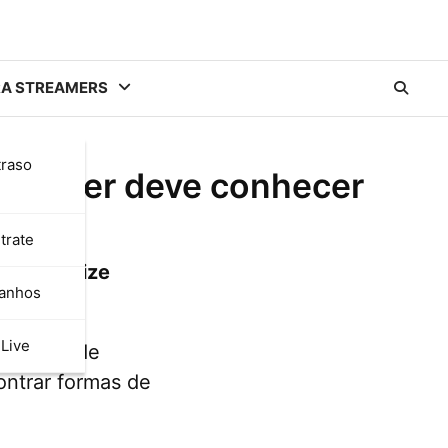
RA STREAMERS
traso
streamer deve conhecer
trate
 e maximize
Ganhos
iciente.
Live
tunidade de
ontrar formas de