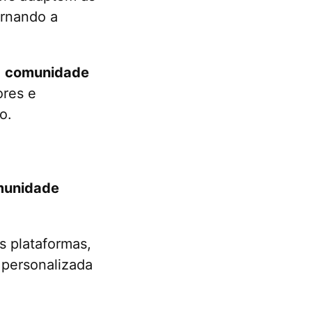
ornando a
a
comunidade
ores e
o.
omunidade
 plataformas,
 personalizada