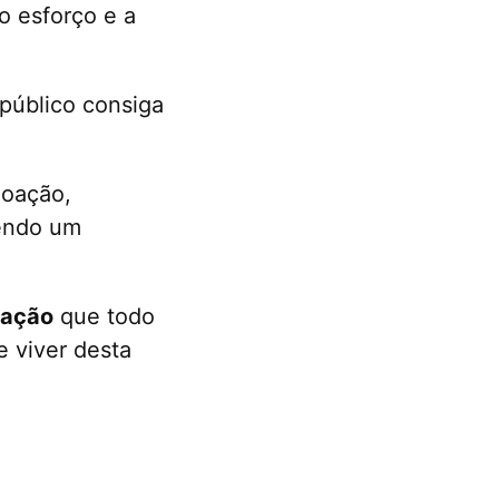
o esforço e a
 público consiga
doação,
cendo um
oação
que todo
e viver desta