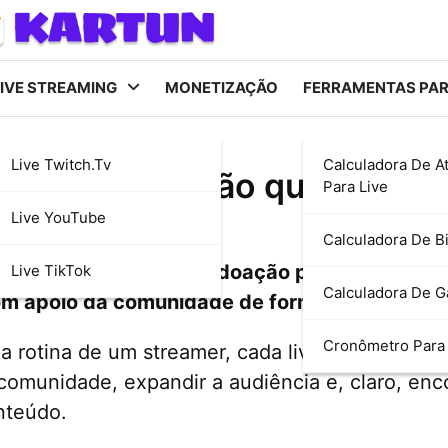
IVE STREAMING
MONETIZAÇÃO
FERRAMENTAS PA
Live Twitch.tv
Calculadora De A
formas de doação que todo 
Para Live
Live YouTube
Calculadora De Bi
hores plataformas de doação para streamers
Live TikTok
Calculadora De 
m apoio da comunidade de forma simples e ef
Cronômetro Para 
a rotina de um streamer, cada live é uma opor
 comunidade, expandir a audiência e, claro, enc
nteúdo.