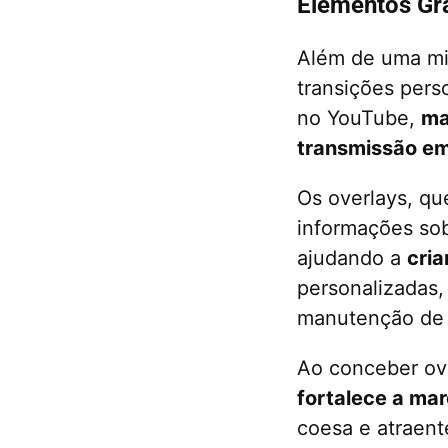
Elementos Grá
Além de uma min
transições perso
no YouTube,
ma
transmissão em
Os overlays, qu
informações sob
ajudando a
cria
personalizadas,
manutenção de u
Ao conceber ove
fortalece a mar
coesa e atraent