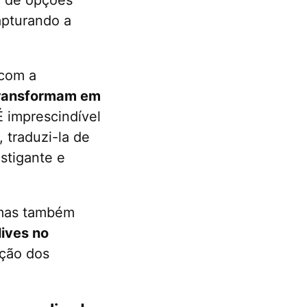
apturando a
 com a
 transformam em
É imprescindível
 traduzi-la de
nstigante e
, mas também
lives no
ação dos