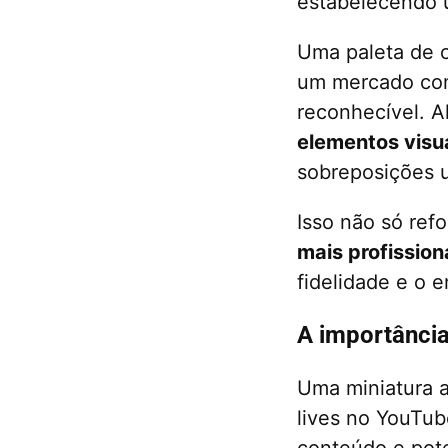
estabelecendo 
Uma paleta de c
um mercado comp
reconhecível. A
elementos visu
sobreposições u
Isso não só re
mais profission
fidelidade e o 
A importância
Uma miniatura a
lives no YouTub
conteúdo e pot