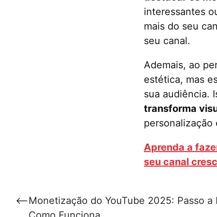
interessantes o
mais do seu can
seu canal.
Ademais, ao per
estética, mas e
sua audiência. 
transforma visu
personalização 
Aprenda a faze
seu canal cresc
Navegação
⟵
Monetização do YouTube 2025: Passo a P
de
Como Funciona