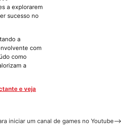
res a explorarem
ter sucesso no
stando a
 envolvente com
teúdo como
alorizam a
ctante e veja
ra iniciar um canal de games no Youtube
⟶