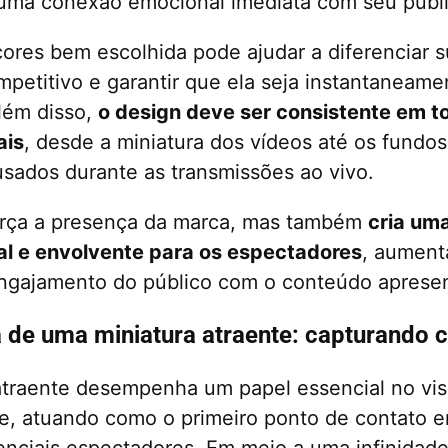
uma conexão emocional imediata com seu públi
ores bem escolhida pode ajudar a diferenciar 
etitivo e garantir que ela seja instantaneame
lém disso,
o design deve ser consistente em t
ais
, desde a miniatura dos vídeos até os fundos
sados durante as transmissões ao vivo.
força a presença da marca, mas também
cria um
al e envolvente para os espectadores
, aument
engajamento do público com o conteúdo aprese
 de uma miniatura atraente: capturando c
traente desempenha um papel essencial no vis
e, atuando como o primeiro ponto de contato e
enciais espectadores. Em meio a uma infinidad