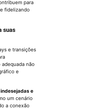
ontribuem para
e fidelizando
a suas
ays e transições
ara
ão adequada não
ráfico e
 indesejadas e
omo um cenário
ndo a conexão