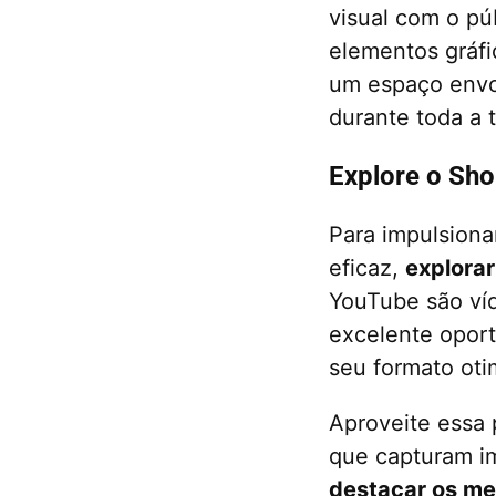
visual com o pú
elementos gráf
um espaço envol
durante toda a 
Explore o Sho
Para impulsiona
eficaz,
explorar
YouTube são ví
excelente opor
seu formato oti
Aproveite essa 
que capturam i
destacar os me