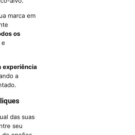
co-alvo.
sua marca em
nte
odos os
 e
a experiência
ando a
ntado.
liques
ual das suas
ntre seu
e de opções