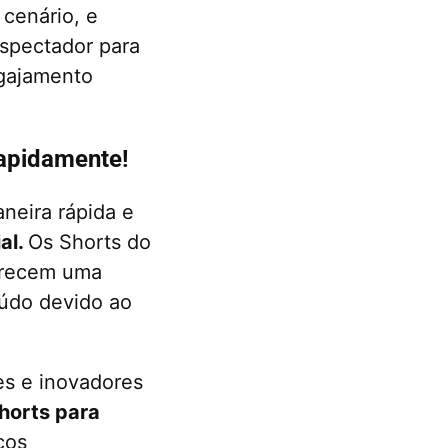
cenário, e
spectador para
ngajamento
rapidamente!
neira rápida e
al.
Os Shorts do
erecem uma
eúdo devido ao
es e inovadores
horts para
icos