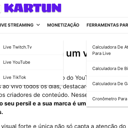
IVE STREAMING
MONETIZAÇÃO
FERRAMENTAS PA
Live Twitch.tv
Calculadora De A
ves: dicas para um visual i
Para Live
Live YouTube
Calculadora De Bi
l altamente competitivo do YouTube, onde mil
Live TikTok
Calculadora De 
s ao vivo todos os dias, destacar-se na multidã
os criadores de conteúdo. Nesse cenário,
criar
Cronômetro Para 
 o seu persil e a sua marca é um passo essenci
s.
visual forte e única não só capta a atenção do