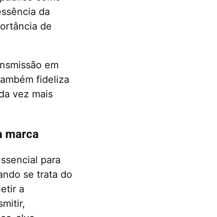
essência da
portância de
ransmissão em
também fideliza
da vez mais
ua marca
essencial para
ando se trata do
etir a
mitir,